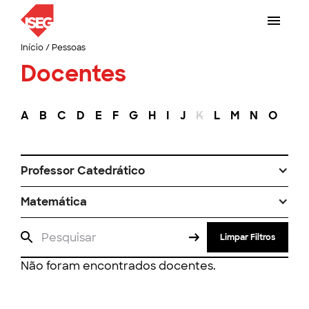
Início
/
Pessoas
Docentes
A
B
C
D
E
F
G
H
I
J
K
L
M
N
O
P
Professor Catedrático
Matemática
Limpar Filtros
Não foram encontrados docentes.