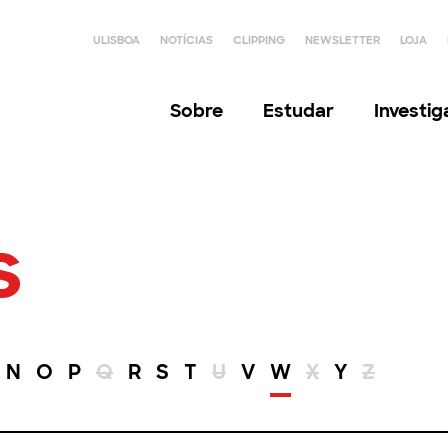
ULISBOA
NOTÍCIAS
CLIPPING
NEWSLETTER
LOJA
Sobre
Estudar
Investi
s
N
O
P
Q
R
S
T
U
V
W
X
Y
Z