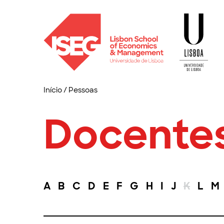
Início
/
Pessoas
Docente
A
B
C
D
E
F
G
H
I
J
K
L
M