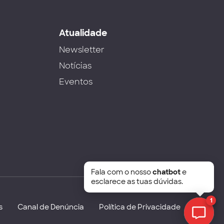
s
Atualidade
Newsletter
Notícias
Eventos
Fala com o nosso
chatbot
e
esclarece as tuas dúvidas.
1
s
Canal de Denúncia
Política de Privacidade
Chat