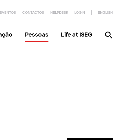
EVENTOS
CONTACTOS
HELPDESK
LOGIN
ENGLISH
gação
Pessoas
Life at ISEG