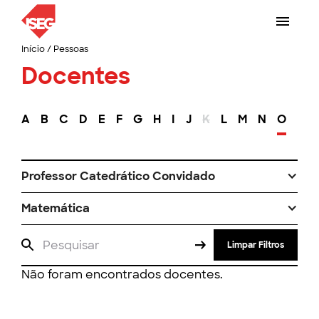
Início
/
Pessoas
Docentes
A
B
C
D
E
F
G
H
I
J
K
L
M
N
O
P
Professor Catedrático Convidado
Matemática
Limpar Filtros
Não foram encontrados docentes.