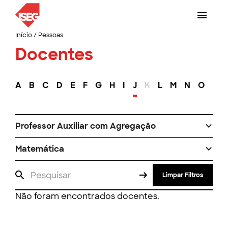
Início
/
Pessoas
Docentes
A
B
C
D
E
F
G
H
I
J
K
L
M
N
O
P
Professor Auxiliar com Agregação
Matemática
Limpar Filtros
Não foram encontrados docentes.