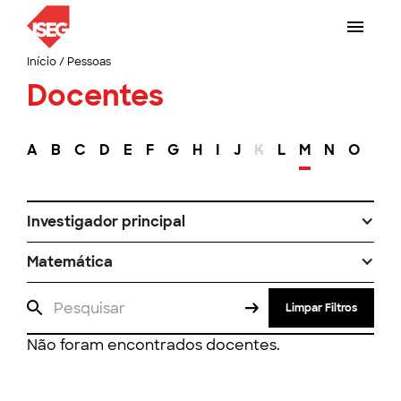
Início
/
Pessoas
Docentes
A
B
C
D
E
F
G
H
I
J
K
L
M
N
O
P
Investigador principal
Matemática
Limpar Filtros
Não foram encontrados docentes.