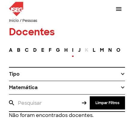
Início
/
Pessoas
Docentes
A
B
C
D
E
F
G
H
I
J
K
L
M
N
O
P
Tipo
Matemática
Limpar Filtros
Não foram encontrados docentes.