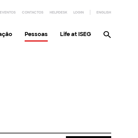
EVENTOS
CONTACTOS
HELPDESK
LOGIN
ENGLISH
gação
Pessoas
Life at ISEG