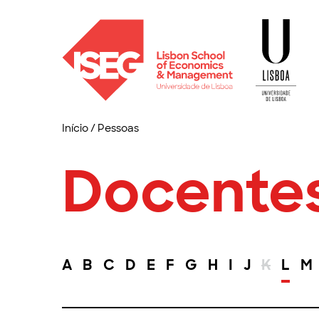
Início
/
Pessoas
Docente
A
B
C
D
E
F
G
H
I
J
K
L
M