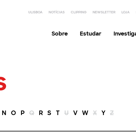
ULISBOA
NOTÍCIAS
CLIPPING
NEWSLETTER
LOJA
Sobre
Estudar
Investi
s
N
O
P
Q
R
S
T
U
V
W
X
Y
Z