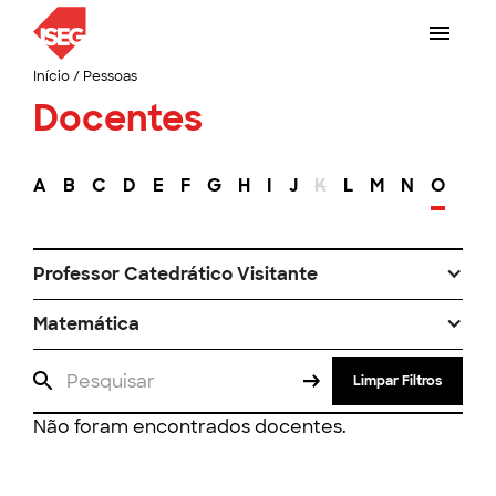
Início
/
Pessoas
Docentes
A
B
C
D
E
F
G
H
I
J
K
L
M
N
O
P
Professor Catedrático Visitante
Matemática
Limpar Filtros
Não foram encontrados docentes.