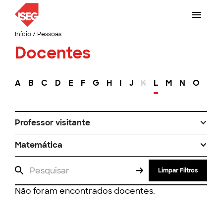
Início
/
Pessoas
Docentes
A
B
C
D
E
F
G
H
I
J
K
L
M
N
O
P
Professor visitante
Matemática
Limpar Filtros
Não foram encontrados docentes.