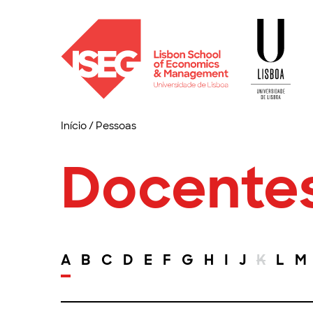
Início
/
Pessoas
Docente
A
B
C
D
E
F
G
H
I
J
K
L
M