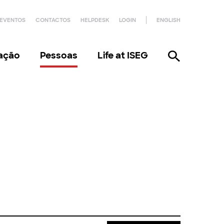
EVENTOS
CONTACTOS
HELPDESK
LOGIN
ENGLISH
gação
Pessoas
Life at ISEG