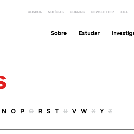
ULISBOA
NOTÍCIAS
CLIPPING
NEWSLETTER
LOJA
Sobre
Estudar
Investi
s
N
O
P
Q
R
S
T
U
V
W
X
Y
Z