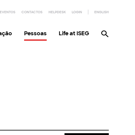
EVENTOS
CONTACTOS
HELPDESK
LOGIN
ENGLISH
gação
Pessoas
Life at ISEG