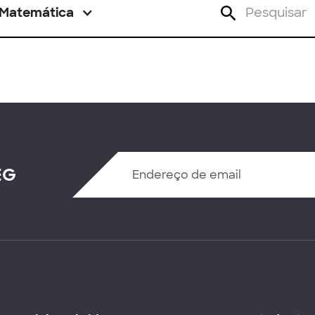
Matemática
EG