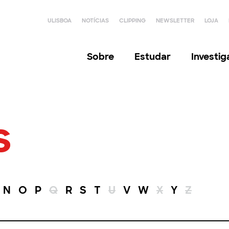
ULISBOA
NOTÍCIAS
CLIPPING
NEWSLETTER
LOJA
Sobre
Estudar
Investi
s
N
O
P
Q
R
S
T
U
V
W
X
Y
Z