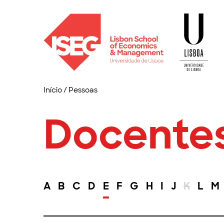
Início
/
Pessoas
Docente
A
B
C
D
E
F
G
H
I
J
K
L
M