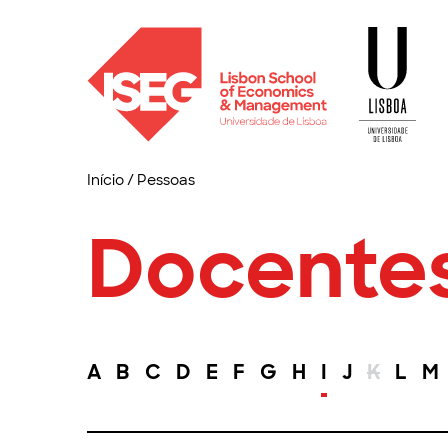
Início
/
Pessoas
Docente
A
B
C
D
E
F
G
H
I
J
K
L
M