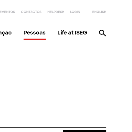
EVENTOS
CONTACTOS
HELPDESK
LOGIN
ENGLISH
gação
Pessoas
Life at ISEG