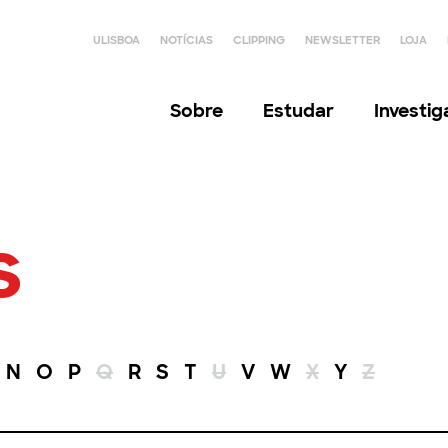
ULISBOA
NOTÍCIAS
CLIPPING
NEWSLETTER
LOJA
Sobre
Estudar
Investi
s
N
O
P
Q
R
S
T
U
V
W
X
Y
Z