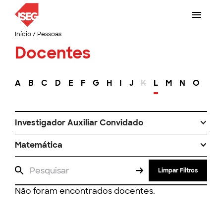
Início
/
Pessoas
Docentes
A
B
C
D
E
F
G
H
I
J
K
L
M
N
O
P
Investigador Auxiliar Convidado
Matemática
Limpar Filtros
Não foram encontrados docentes.