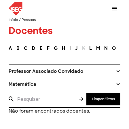
Início
/
Pessoas
Docentes
A
B
C
D
E
F
G
H
I
J
K
L
M
N
O
P
Professor Associado Convidado
Matemática
Limpar Filtros
Não foram encontrados docentes.