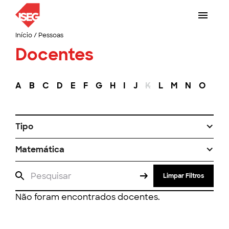
Início
/
Pessoas
Docentes
A
B
C
D
E
F
G
H
I
J
K
L
M
N
O
P
Tipo
Matemática
Limpar Filtros
Não foram encontrados docentes.