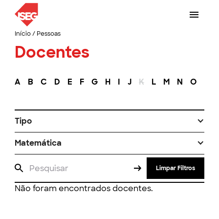
Início
/
Pessoas
Docentes
A
B
C
D
E
F
G
H
I
J
K
L
M
N
O
P
Tipo
Matemática
Limpar Filtros
Não foram encontrados docentes.