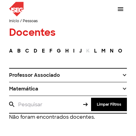
Início
/
Pessoas
Docentes
A
B
C
D
E
F
G
H
I
J
K
L
M
N
O
P
Professor Associado
Matemática
Limpar Filtros
Não foram encontrados docentes.