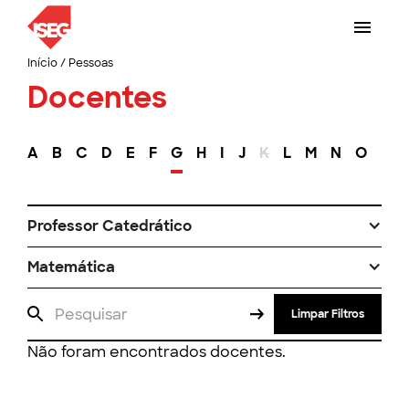
Início
/
Pessoas
Docentes
A
B
C
D
E
F
G
H
I
J
K
L
M
N
O
P
Professor Catedrático
Matemática
Limpar Filtros
Não foram encontrados docentes.