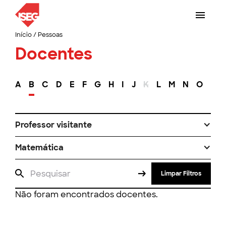
Início
/
Pessoas
Docentes
A
B
C
D
E
F
G
H
I
J
K
L
M
N
O
P
Professor visitante
Matemática
Limpar Filtros
Não foram encontrados docentes.