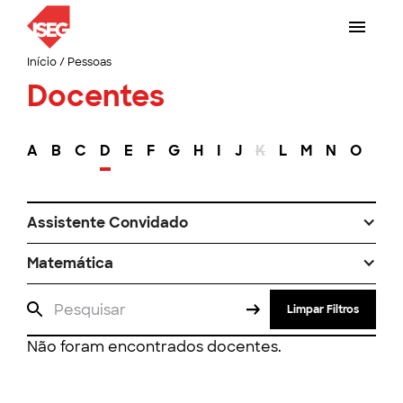
Início
/
Pessoas
Docentes
A
B
C
D
E
F
G
H
I
J
K
L
M
N
O
P
Assistente Convidado
Matemática
Limpar Filtros
Não foram encontrados docentes.