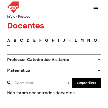
Início
/
Pessoas
Docentes
A
B
C
D
E
F
G
H
I
J
K
L
M
N
O
P
Professor Catedrático Visitante
Matemática
Limpar Filtros
Não foram encontrados docentes.