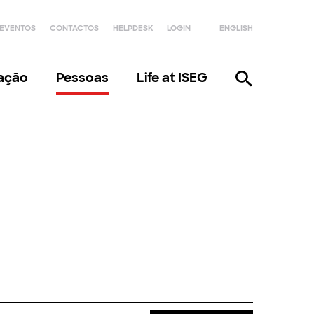
EVENTOS
CONTACTOS
HELPDESK
LOGIN
ENGLISH
gação
Pessoas
Life at ISEG