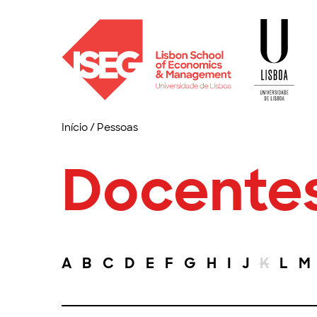
Início
/
Pessoas
Docente
A
B
C
D
E
F
G
H
I
J
K
L
M