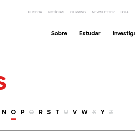
ULISBOA
NOTÍCIAS
CLIPPING
NEWSLETTER
LOJA
Sobre
Estudar
Investi
s
N
O
P
Q
R
S
T
U
V
W
X
Y
Z