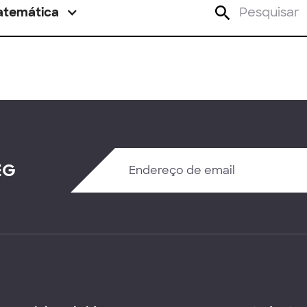
atemática
EG