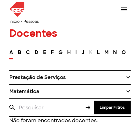
Início
/
Pessoas
Docentes
A
B
C
D
E
F
G
H
I
J
K
L
M
N
O
P
Prestação de Serviços
Matemática
Limpar Filtros
Não foram encontrados docentes.