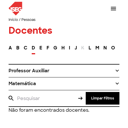
Início
/
Pessoas
Docentes
A
B
C
D
E
F
G
H
I
J
K
L
M
N
O
P
Professor Auxiliar
Matemática
Limpar Filtros
Não foram encontrados docentes.