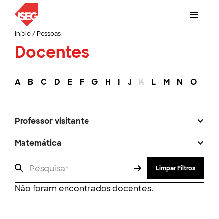
Início
/
Pessoas
Docentes
A
B
C
D
E
F
G
H
I
J
K
L
M
N
O
P
Professor visitante
Matemática
Limpar Filtros
Não foram encontrados docentes.