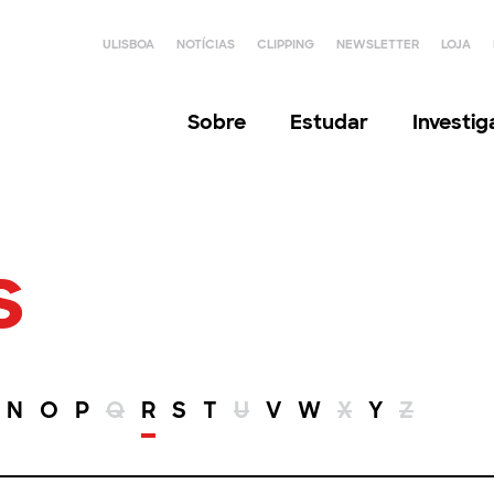
ULISBOA
NOTÍCIAS
CLIPPING
NEWSLETTER
LOJA
Sobre
Estudar
Investi
s
N
O
P
Q
R
S
T
U
V
W
X
Y
Z