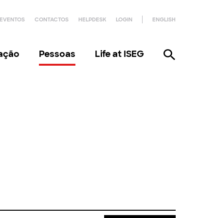
EVENTOS
CONTACTOS
HELPDESK
LOGIN
ENGLISH
gação
Pessoas
Life at ISEG