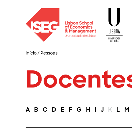
Início
/
Pessoas
Docente
A
B
C
D
E
F
G
H
I
J
K
L
M