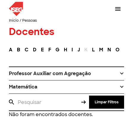
Início
/
Pessoas
Docentes
A
B
C
D
E
F
G
H
I
J
K
L
M
N
O
P
Professor Auxiliar com Agregação
Matemática
Limpar Filtros
Não foram encontrados docentes.