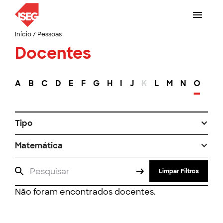
Início
/
Pessoas
Docentes
A
B
C
D
E
F
G
H
I
J
K
L
M
N
O
P
Tipo
Matemática
Limpar Filtros
Não foram encontrados docentes.