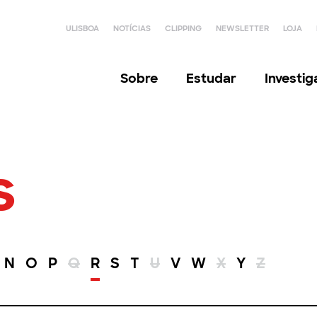
ULISBOA
NOTÍCIAS
CLIPPING
NEWSLETTER
LOJA
Sobre
Estudar
Investi
s
N
O
P
Q
R
S
T
U
V
W
X
Y
Z