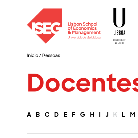
Início
/
Pessoas
Docente
A
B
C
D
E
F
G
H
I
J
K
L
M