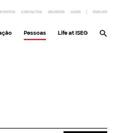
EVENTOS
CONTACTOS
HELPDESK
LOGIN
ENGLISH
gação
Pessoas
Life at ISEG