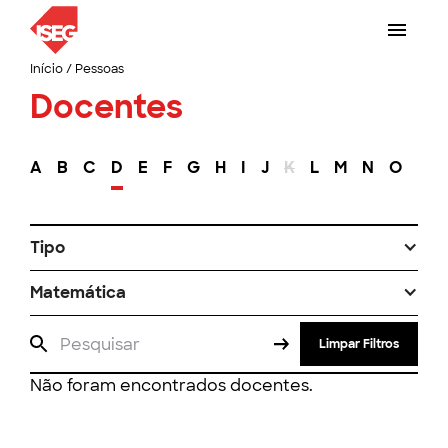
Início
/
Pessoas
Docentes
A
B
C
D
E
F
G
H
I
J
K
L
M
N
O
P
Tipo
Matemática
Limpar Filtros
Não foram encontrados docentes.