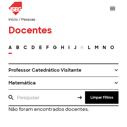
Início
/
Pessoas
Docentes
A
B
C
D
E
F
G
H
I
J
K
L
M
N
O
P
Professor Catedrático Visitante
Matemática
Limpar Filtros
Não foram encontrados docentes.