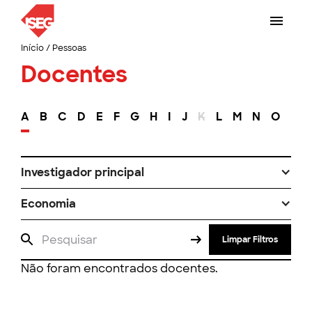
Início
/
Pessoas
Docentes
A
B
C
D
E
F
G
H
I
J
K
L
M
N
O
P
Investigador principal
Economia
Limpar Filtros
Não foram encontrados docentes.