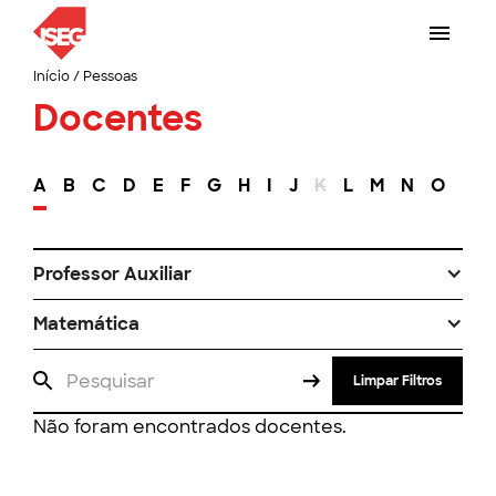
Início
/
Pessoas
Docentes
A
B
C
D
E
F
G
H
I
J
K
L
M
N
O
P
Professor Auxiliar
Matemática
Limpar Filtros
Não foram encontrados docentes.