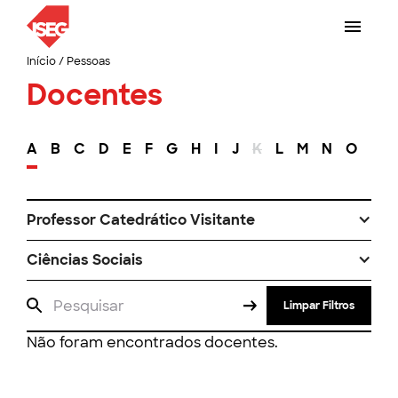
Início
/
Pessoas
Docentes
A
B
C
D
E
F
G
H
I
J
K
L
M
N
O
P
Professor Catedrático Visitante
Ciências Sociais
Limpar Filtros
Não foram encontrados docentes.