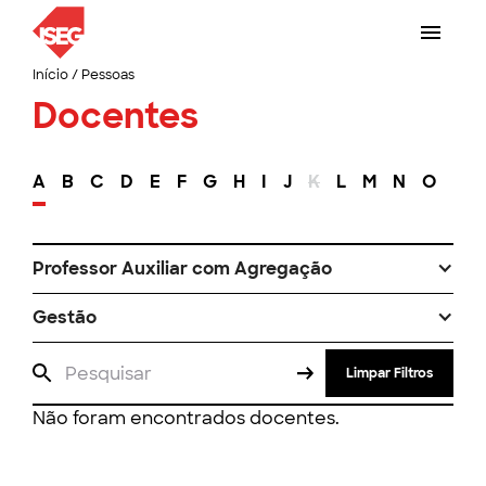
Início
/
Pessoas
Docentes
A
B
C
D
E
F
G
H
I
J
K
L
M
N
O
P
Professor Auxiliar com Agregação
Gestão
Limpar Filtros
Não foram encontrados docentes.