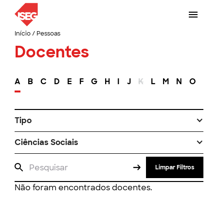
Início
/
Pessoas
Docentes
A
B
C
D
E
F
G
H
I
J
K
L
M
N
O
P
Tipo
Ciências Sociais
Limpar Filtros
Não foram encontrados docentes.