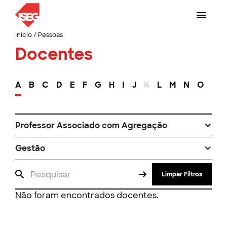
Início
/
Pessoas
Docentes
A
B
C
D
E
F
G
H
I
J
K
L
M
N
O
P
Professor Associado com Agregação
Gestão
Limpar Filtros
Não foram encontrados docentes.