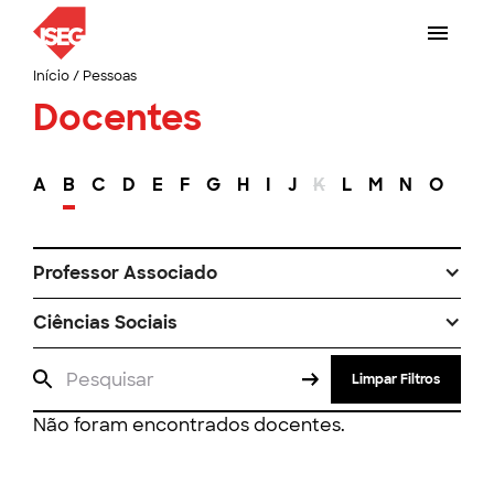
Início
/
Pessoas
Docentes
A
B
C
D
E
F
G
H
I
J
K
L
M
N
O
P
Professor Associado
Ciências Sociais
Limpar Filtros
Não foram encontrados docentes.