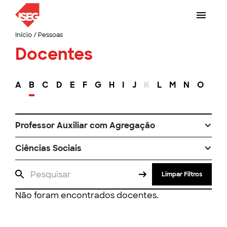
Início
/
Pessoas
Docentes
A
B
C
D
E
F
G
H
I
J
K
L
M
N
O
P
Professor Auxiliar com Agregação
Ciências Sociais
Limpar Filtros
Não foram encontrados docentes.