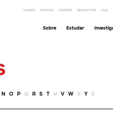
ULISBOA
NOTÍCIAS
CLIPPING
NEWSLETTER
LOJA
Sobre
Estudar
Investi
s
N
O
P
Q
R
S
T
U
V
W
X
Y
Z