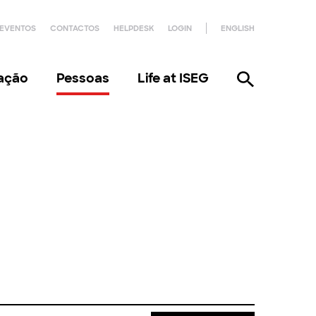
EVENTOS
CONTACTOS
HELPDESK
LOGIN
ENGLISH
gação
Pessoas
Life at ISEG