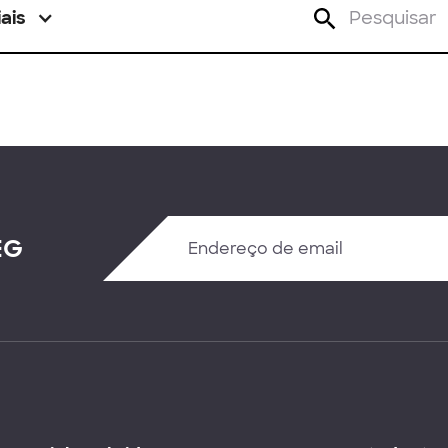
ais
EG