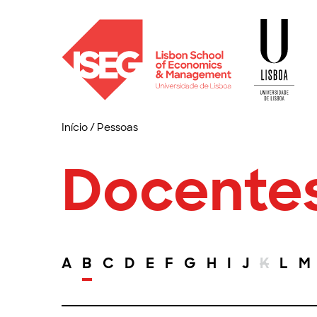
Início
/
Pessoas
Docente
A
B
C
D
E
F
G
H
I
J
K
L
M