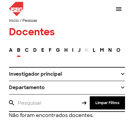
Início
/
Pessoas
Docentes
A
B
C
D
E
F
G
H
I
J
K
L
M
N
O
P
Investigador principal
Departamento
Limpar Filtros
Não foram encontrados docentes.