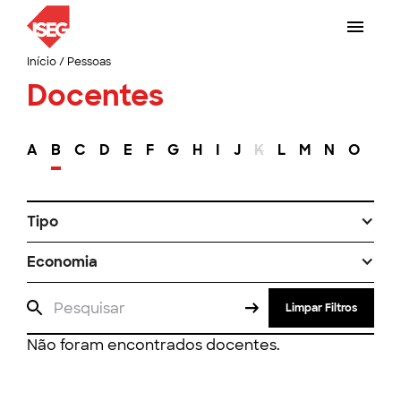
Início
/
Pessoas
Docentes
A
B
C
D
E
F
G
H
I
J
K
L
M
N
O
P
Tipo
Economia
Limpar Filtros
Não foram encontrados docentes.