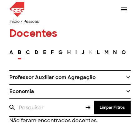
Início
/
Pessoas
Docentes
A
B
C
D
E
F
G
H
I
J
K
L
M
N
O
P
Professor Auxiliar com Agregação
Economia
Limpar Filtros
Não foram encontrados docentes.