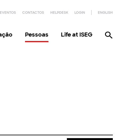
EVENTOS
CONTACTOS
HELPDESK
LOGIN
ENGLISH
gação
Pessoas
Life at ISEG