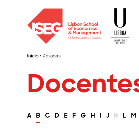
Início
/
Pessoas
Docente
A
B
C
D
E
F
G
H
I
J
K
L
M