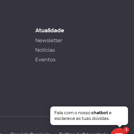
s
Atualidade
Newsletter
Notícias
Eventos
Fala com o nosso
chatbot
e
esclarece as tuas dúvidas.
1