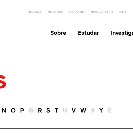
ULISBOA
NOTÍCIAS
CLIPPING
NEWSLETTER
LOJA
Sobre
Estudar
Investi
s
N
O
P
Q
R
S
T
U
V
W
X
Y
Z