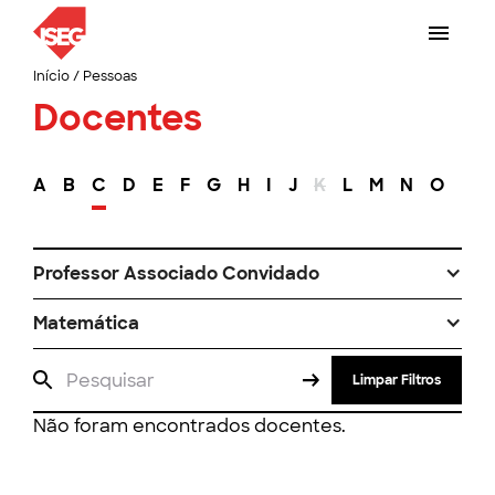
Início
/
Pessoas
Docentes
A
B
C
D
E
F
G
H
I
J
K
L
M
N
O
P
Professor Associado Convidado
Matemática
Limpar Filtros
Não foram encontrados docentes.