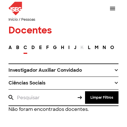
Início
/
Pessoas
Docentes
A
B
C
D
E
F
G
H
I
J
K
L
M
N
O
P
Investigador Auxiliar Convidado
Ciências Sociais
Limpar Filtros
Não foram encontrados docentes.