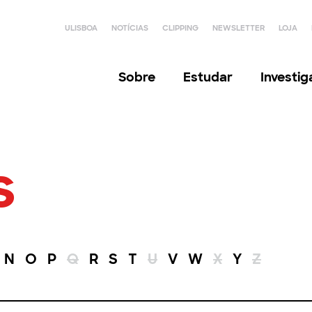
ULISBOA
NOTÍCIAS
CLIPPING
NEWSLETTER
LOJA
Sobre
Estudar
Investi
s
N
O
P
Q
R
S
T
U
V
W
X
Y
Z