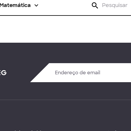
Matemática
EG