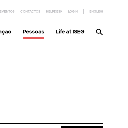
EVENTOS
CONTACTOS
HELPDESK
LOGIN
ENGLISH
gação
Pessoas
Life at ISEG