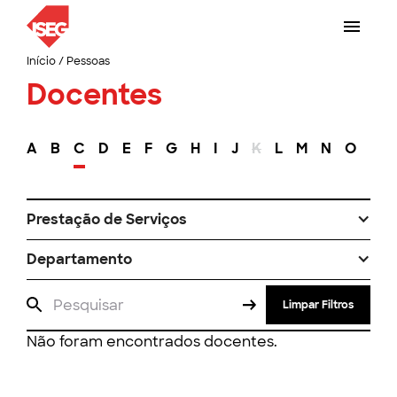
Início
/
Pessoas
Docentes
A
B
C
D
E
F
G
H
I
J
K
L
M
N
O
P
Prestação de Serviços
Departamento
Limpar Filtros
Não foram encontrados docentes.