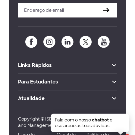
Links Rápidos
Para Estudantes
Atualidade
Copyright © ISEG Lisbon School of Economics
Fala com o nosso
chatbot
e
and Management 2026
esclarece as tuas dúvidas.
Livro de
Canal de
Política de