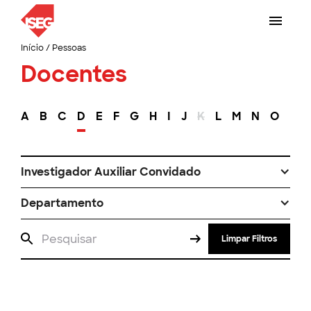
Início
/
Pessoas
Docentes
A
B
C
D
E
F
G
H
I
J
K
L
M
N
O
P
Investigador Auxiliar Convidado
Departamento
Limpar Filtros