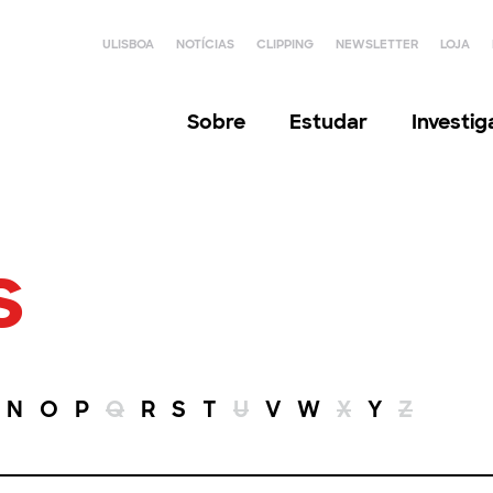
ULISBOA
NOTÍCIAS
CLIPPING
NEWSLETTER
LOJA
Sobre
Estudar
Investi
s
N
O
P
Q
R
S
T
U
V
W
X
Y
Z