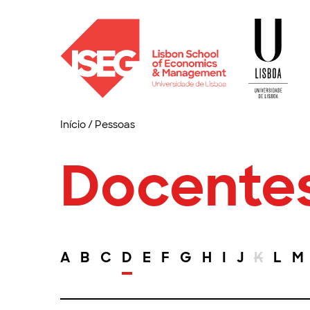
Início
/
Pessoas
Docente
A
B
C
D
E
F
G
H
I
J
K
L
M