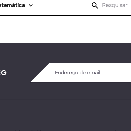
atemática
EG