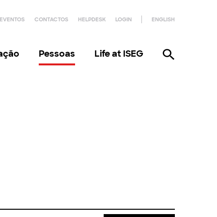
EVENTOS
CONTACTOS
HELPDESK
LOGIN
ENGLISH
gação
Pessoas
Life at ISEG